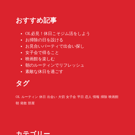
おすすめ記事
OL必見！休日こそジム活をしよう
お掃除の日を設ける
お見合いパーティで出会い探し
女子会で得ること
映画館を楽しむ
朝のルーティンでリフレッシュ
素敵な休日を過ごす
タグ
OL
ルーティン
休日
出会い
大切
女子会
平日
恋人
情報
掃除
映画館
朝
発散
部屋
カテゴリー