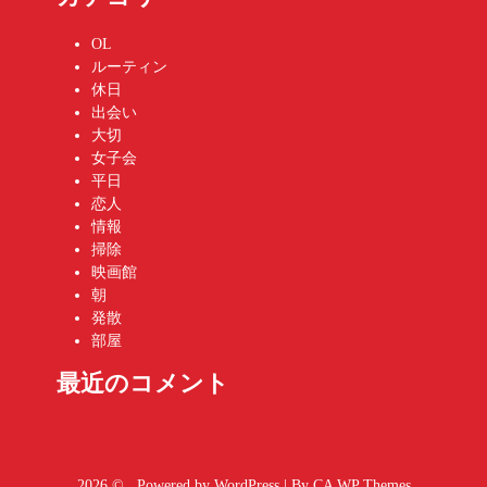
OL
ルーティン
休日
出会い
大切
女子会
平日
恋人
情報
掃除
映画館
朝
発散
部屋
最近のコメント
2026 © . Powered by WordPress | By
CA WP Themes