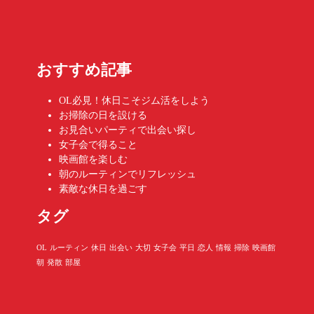
おすすめ記事
OL必見！休日こそジム活をしよう
お掃除の日を設ける
お見合いパーティで出会い探し
女子会で得ること
映画館を楽しむ
朝のルーティンでリフレッシュ
素敵な休日を過ごす
タグ
OL
ルーティン
休日
出会い
大切
女子会
平日
恋人
情報
掃除
映画館
朝
発散
部屋