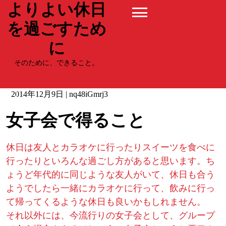
よりよい休日
Skip
to
を過ごすため
content
に
そのために、できること。
2014年12月9日
|
nq48iGmrj3
女子会で得ること
休日は友人とカラオケに行ったりスイーツを食べに
行ったりといろんな過ごし方があると思います。ち
ょうど年代的に同じような友人がいて、休日も合う
ようでしたら一緒にカラオケに行って、飲みに行っ
て帰ってくるような休日も良いかもしれません。
それ以外には、今流行りの女子会として、グループ