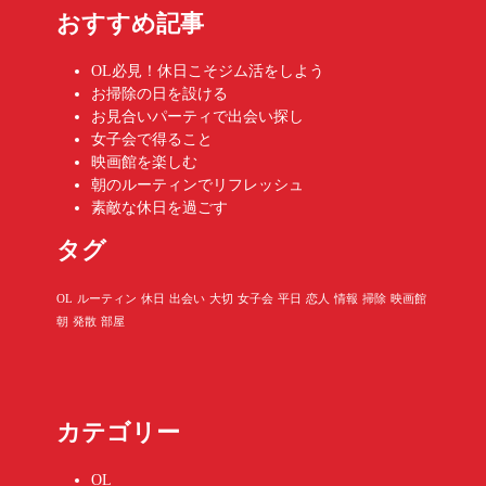
おすすめ記事
OL必見！休日こそジム活をしよう
お掃除の日を設ける
お見合いパーティで出会い探し
女子会で得ること
映画館を楽しむ
朝のルーティンでリフレッシュ
素敵な休日を過ごす
タグ
OL
ルーティン
休日
出会い
大切
女子会
平日
恋人
情報
掃除
映画館
朝
発散
部屋
カテゴリー
OL