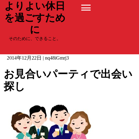
よりよい休日
Skip
to
を過ごすため
content
に
そのために、できること。
2014年12月22日
|
nq48iGmrj3
お見合いパーティで出会い
探し